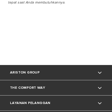
tepat saat Anda membutuhkannya.
ARISTON GROUP
THE COMFORT WAY
Tentang Ariston
LAYANAN PELANGGAN
Grup
Trik dan Kiat