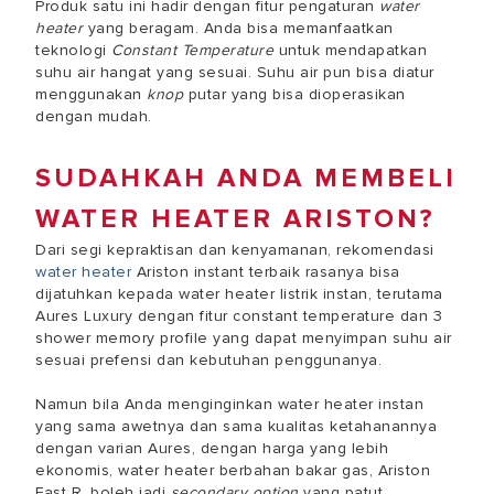
Produk satu ini hadir dengan fitur pengaturan
water
heater
yang beragam. Anda bisa memanfaatkan
teknologi
Constant Temperature
untuk mendapatkan
suhu air hangat yang sesuai. Suhu air pun bisa diatur
menggunakan
knop
putar yang bisa dioperasikan
dengan mudah.
SUDAHKAH ANDA MEMBELI
WATER HEATER ARISTON?
Dari segi kepraktisan dan kenyamanan, rekomendasi
water heater
Ariston instant terbaik rasanya bisa
dijatuhkan kepada water heater listrik instan, terutama
Aures Luxury
dengan fitur constant temperature dan 3
shower memory profile yang dapat menyimpan suhu air
sesuai prefensi dan kebutuhan penggunanya.
Namun bila Anda menginginkan water heater instan
yang sama awetnya dan sama kualitas ketahanannya
dengan varian Aures, dengan harga yang lebih
ekonomis, water heater berbahan bakar gas, Ariston
Fast R, boleh jadi
secondary option
yang patut