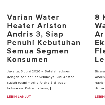
Varian Water
8 
Heater Ariston
Wa
Andris 3, Siap
Ar
Penuhi Kebutuhan
Ek
Semua Segmen
Fl
Konsumen
Le
Jakarta, 5 Juni 2026 – Setelah sukses
Bicar
dengan seri-seri sebelumnya, kini Ariston
Andri
sudah resmi merilis Andris 3 di pasar
habisn
Indonesia. Kabar baiknya, [...]
dibuat
LEBIH LANJUT
LEBIH