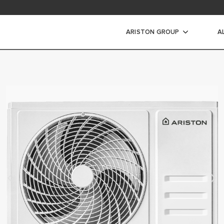
ad area
ARISTON GROUP
A
s Air Listrik
IR LISTRIK
IR LISTRIK INSTANT