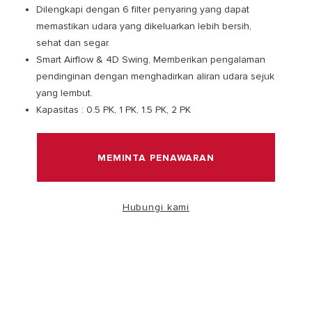
Dilengkapi dengan 6 filter penyaring yang dapat
memastikan udara yang dikeluarkan lebih bersih,
TEMUKAN
sehat dan segar.
Smart Airflow & 4D Swing, Memberikan pengalaman
pendinginan dengan menghadirkan aliran udara sejuk
yang lembut.
Kapasitas : 0.5 PK, 1 PK, 1.5 PK, 2 PK
MEMINTA PENAWARAN
0
Hubungi kami