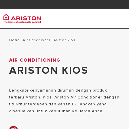
Kontak
Downlo
Ariston Group
Pemana
Produk | Kategori
Home
|
Air Conditioner
|
ariston kios
TENTANG ARISTON
PEMANAS A
AIR CONDITIONING
PEMANAS AIR LISTRIK
KARIR
ARISTON KIOS
PEMANAS A
PEMANAS AIR GAS
GRUP
HEAT PUMP
Lengkapi kenyamanan dirumah dengan produk
PEMANAS AIR TENAGA SURYA
terbaru Ariston, Kios. Ariston Air Conditioner dengan
AIR CONDITIONER
fitur-fitur terdepan dan varian PK lengkap yang
ARISTON NET
disesuaikan untuk kebutuhan keluarga Anda.