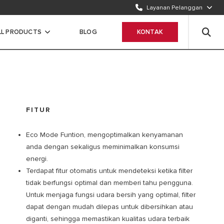
Layanan Pelanggan
TELEPON KAMI
1500986
LL PRODUCTS
BLOG
KONTAK
WHATSAPP
Chat Sekarang
FITUR
Eco Mode Funtion, mengoptimalkan kenyamanan
anda dengan sekaligus meminimalkan konsumsi
energi.
Terdapat fitur otomatis untuk mendeteksi ketika filter
tidak berfungsi optimal dan memberi tahu pengguna.
Untuk menjaga fungsi udara bersih yang optimal, filter
dapat dengan mudah dilepas untuk dibersihkan atau
diganti, sehingga memastikan kualitas udara terbaik