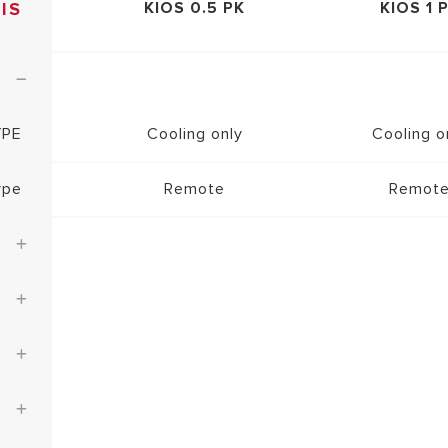
IS
KIOS 0.5 PK
KIOS 1 
YPE
Cooling only
Cooling o
ype
Remote
Remot