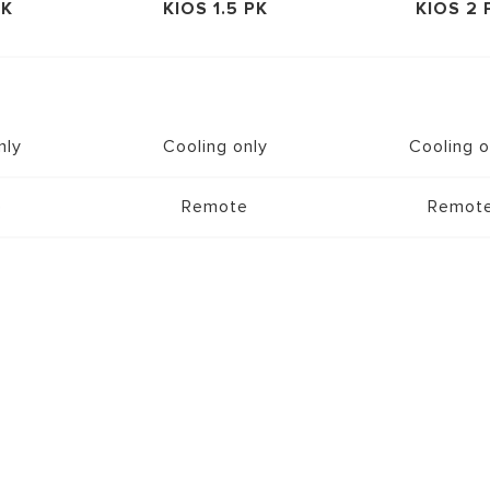
PK
KIOS 1.5 PK
KIOS 2 
nly
Cooling only
Cooling o
e
Remote
Remot