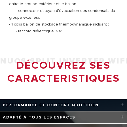
entre le groupe extérieur et le ballon.
- connecteur et tuyau d'évacuation des condensats du
groupe extérieur.
- 1 colis ballon de stockage thermodynamique incluant :
- raccord diélectrique 3/4".
NUOS SPLIT INVERTER WIF
DÉCOUVREZ SES
CARACTERISTIQUES
PERFORMANCE ET CONFORT QUOTIDIEN
Le NUOS SPLIT INVERTER WIFI assure une production
ADAPTÉ À TOUS LES ESPACES
d’eau chaude stable et régulière grâce à sa technologie