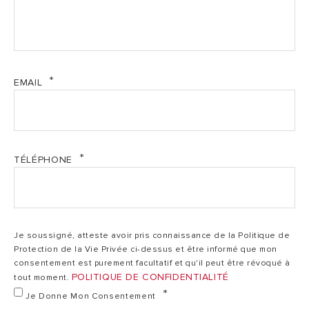
NUOS_SPLIT_INVERTER_WIFI_Documentation_FR
Air
(PDF, 620.50 kb)
Source d'énergie
Air extérieur
A
extérieur
NUOS_SPLIT_INVERTER_WIFI_Manuel_FR (PDF, 1.35
EMAIL
mb)
Type
Mural
Mural
d'installation
Nuos Split Inverter Wifi - Ariston- Documentation
Particulier 2023 (PDF, 1.35 mb)
Nuos Split Inverter Wifi - Ariston- Documentation
Fluide
R513a
TÉLÉPHONE
Professionnel 2023 (PDF, 1.36 mb)
frigorigène /
/
R513a / 1.1 Kg
R
charge usine
1.1Kg
Nuos Split Inverter Wifi - Ariston-Etiquette énergie
(PDF, 68.04 kb)
Certification NF
Nuos Split Inverter Wifi - Ariston-Manuel installation
Je soussigné, atteste avoir pris connaissance de la Politique de
Électricité
***
***
utilisation (PDF, 2.47 mb)
Protection de la Vie Privée ci-dessus et être informé que mon
Performance
consentement est purement facultatif et qu'il peut être révoqué à
POLITIQUE DE CONFIDENTIALITÉ
tout moment.
Je Donne Mon Consentement
DONNÉES ErP