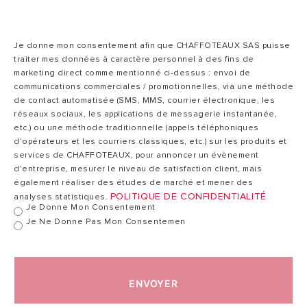
PERFORMANCES
EAU CHAUDE
SANITAIRE
Je donne mon consentement afin que CHAFFOTEAUX SAS puisse
traiter mes données à caractère personnel à des fins de
BALLON DE
STOCKAGE
marketing direct comme mentionné ci-dessus : envoi de
THERMODYNAMIQUE
communications commerciales / promotionnelles, via une méthode
de contact automatisée (SMS, MMS, courrier électronique, les
POMPE À
réseaux sociaux, les applications de messagerie instantanée,
CHALEUR
etc.) ou une méthode traditionnelle (appels téléphoniques
d'opérateurs et les courriers classiques, etc.) sur les produits et
services de CHAFFOTEAUX, pour annoncer un évènement
d'entreprise, mesurer le niveau de satisfaction client, mais
également réaliser des études de marché et mener des
POLITIQUE DE CONFIDENTIALITÉ
analyses statistiques.
Je Donne Mon Consentement
Je Ne Donne Pas Mon Consentemen
ENVOYER