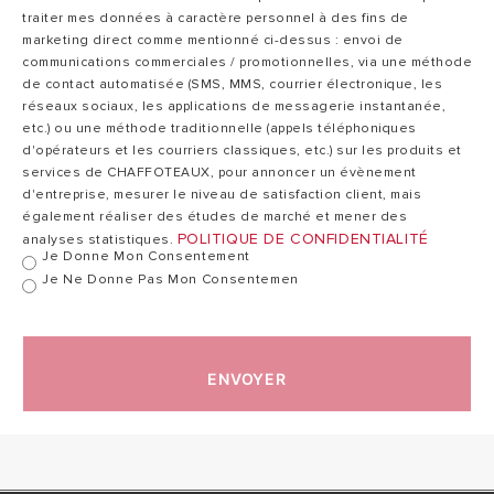
traiter mes données à caractère personnel à des fins de
DONNÉES ErP
marketing direct comme mentionné ci-dessus : envoi de
communications commerciales / promotionnelles, via une méthode
PERFORMANCES
EAU CHAUDE
de contact automatisée (SMS, MMS, courrier électronique, les
SANITAIRE
réseaux sociaux, les applications de messagerie instantanée,
etc.) ou une méthode traditionnelle (appels téléphoniques
BALLON DE
STOCKAGE
d'opérateurs et les courriers classiques, etc.) sur les produits et
THERMODYNAMIQUE
services de CHAFFOTEAUX, pour annoncer un évènement
d'entreprise, mesurer le niveau de satisfaction client, mais
également réaliser des études de marché et mener des
POLITIQUE DE CONFIDENTIALITÉ
analyses statistiques.
Je Donne Mon Consentement
Je Ne Donne Pas Mon Consentemen
ENVOYER