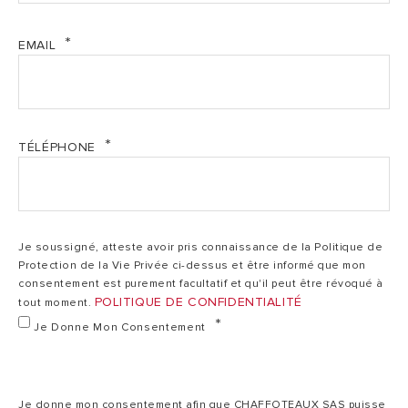
Air
Ar QSG Nuos Plus S2 WiFi 07 2023 (PDF, 976.29 kb)
extérieur
EMAIL
Air extérieur /
Ai
Source d'énergie
/
Air ambiant
Air
Ar UM Nuos Plus S2 WiFi 07 2023 (PDF, 12.91 mb)
ambiant
TÉLÉPHONE
Type de pose
Mural
Mural
R290
Fluide
/
frigorigène /
R290 / 0.15 Kg
R2
Je soussigné, atteste avoir pris connaissance de la Politique de
0.15
charge usine
Protection de la Vie Privée ci-dessus et être informé que mon
Kg
consentement est purement facultatif et qu'il peut être révoqué à
POLITIQUE DE CONFIDENTIALITÉ
tout moment.
Je Donne Mon Consentement
Certification NF
électricité
**
***
Performance
Je donne mon consentement afin que CHAFFOTEAUX SAS puisse