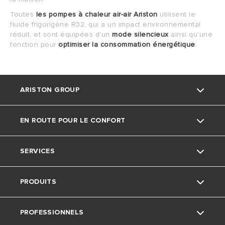
Toutes
les pompes à chaleur air-air Ariston
utilisent le
fluide frigorigène R32, qui a un impact environnemental
réduit, et sont équipées d'un
mode silencieux
ainsi qu'une
fonction pour
optimiser la consommation énergétique
.
ARISTON GROUP
EN ROUTE POUR LE CONFORT
La marque Ariston
SERVICES
Le groupe
Actu
PRODUITS
Nous rejoindre
Ariston avec nous
Service consommateurs
PROFESSIONNELS
Conseils
Avis Important: Chauffe-Eau Électriques
Je chauffe ma maison