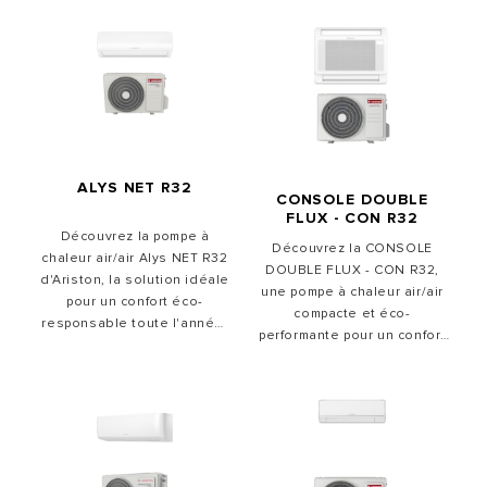
ALYS NET R32
CONSOLE DOUBLE
FLUX - CON R32
Découvrez la pompe à
Découvrez la CONSOLE
chaleur air/air Alys NET R32
DOUBLE FLUX - CON R32,
d'Ariston, la solution idéale
une pompe à chaleur air/air
pour un confort éco-
compacte et éco-
responsable toute l'année.
performante pour un confort
Elle est très efficace, ce qui
toute l'année. Grâce à ses
se traduit par des
classes énergétiques A++
économies sur vos factures
en refroidissement et A+ en
d'énergie. Facile à installer
chauffage, elle assure
et adaptée à toutes les
d'excellentes performances
températures, elle garantit
avec un SEER jusqu'à 7,3 et
la climatisation en été et un