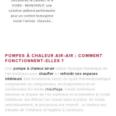
Découvrez la CASSETTE 4
garantit une utilisation
CLIMA.
VOIES - MONOSPLIT, une
simple et intuitive.
solution plafond performante
pour un confort homogène
toute l’année. Classée
A++/A+, elle offre haute
efficacité (SEER jusqu’à 6,8,
SCOP jusqu’à 4,2) et qualité
d’air grâce à son filtre
lavable. Disponible en
600x600 ou 840x840, elle
POMPES À CHALEUR AIR-AIR : COMMENT
intègre une pompe de
FONCTIONNENT-ELLES ?
relevage, la technologie 3D
Inverter et peut être pilotée
Une
pompe à chaleur air-air
utilise l'énergie thermique de
via l’appli ARISTON CLIMA
l'air extérieur pour
chauffer
ou
refroidir vos espaces
avec la télécommande filaire
intérieurs
. Elle fonctionne selon un cycle thermodynamique
dédiée. Fonctionnement
comprenant un compresseur, un évaporateur et un
fiable de -20°C à +50°C avec
condenseur. En mode
chauffage
, l'unité extérieure
réfrigérant R32.
absorbe la chaleur de l'air extérieur et la transfère à l'unité
intérieure, qui diffuse l'air chaud dans la pièce. En mode
refroidissement, le processus est inversé : la chaleur est
extraite de l'intérieur et rejetée à l'extérieur.