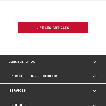
LIRE LES ARTICLES
ARISTON GROUP
EN ROUTE POUR LE CONFORT
La marque Ariston
SERVICES
Le groupe
Actu
PRODUITS
Nous rejoindre