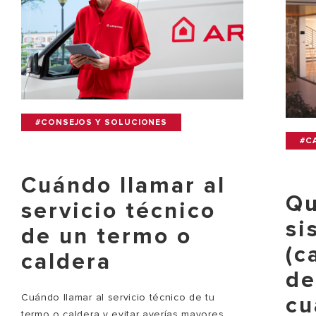
#CONSEJOS Y SOLUCIONES
#C
Cuándo llamar al
Qu
servicio técnico
si
de un termo o
(c
caldera
de
Cuándo llamar al servicio técnico de tu
cu
termo o caldera y evitar averías mayores