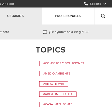
ENVÍA UN EMAIL
s Ariston
Soporte
INCIDENCIAS / REPARACIONES
USUARIOS
PROFESIONALES
ntacto
¿Te ayudamos a elegir?
TOPICS
roducto
#CONSEJOS Y SOLUCIONES
#MEDIO AMBIENTE
#AEROTERMIA
#ARISTON TE CUIDA
#CASA INTELIGENTE