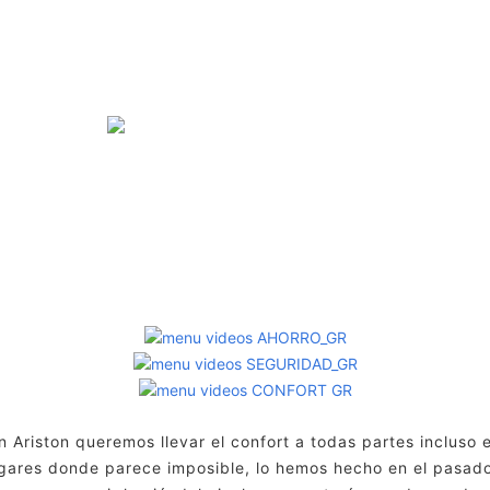
SOLICITUD DE PUESTA EN MARCHA
LOCALIZA TU SAT
Contacta con nuestro servicio de
cliente y servicio técnico vía em
telefónica.
S MODELOS DE CALDERAS
n Ariston queremos llevar el confort a todas partes incluso 
gares donde parece imposible, lo hemos hecho en el pasad