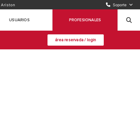
ENVÍA UN EMAIL
 Ariston
Soporte
INCIDENCIAS / REPARACIONES
USUARIOS
PROFESIONALES
área reservada / login