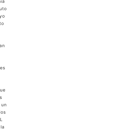
ia
uto
oyo
to
an
n
nes
que
s
 un
los
EL
la