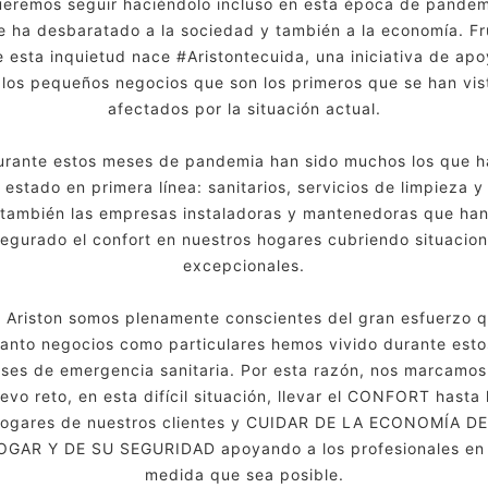
eremos seguir haciéndolo incluso en esta época de pandem
e ha desbaratado a la sociedad y también a la economía. Fr
 esta inquietud nace #Aristontecuida, una iniciativa de ap
 los pequeños negocios que son los primeros que se han vis
afectados por la situación actual.
urante estos meses de pandemia han sido muchos los que h
estado en primera línea: sanitarios, servicios de limpieza y
también las empresas instaladoras y mantenedoras que ha
egurado el confort en nuestros hogares cubriendo situacio
excepcionales.
 Ariston somos plenamente conscientes del gran esfuerzo 
tanto negocios como particulares hemos vivido durante esto
ses de emergencia sanitaria. Por esta razón, nos marcamos
evo reto, en esta difícil situación, llevar el CONFORT hasta 
ogares de nuestros clientes y CUIDAR DE LA ECONOMÍA D
OGAR Y DE SU SEGURIDAD apoyando a los profesionales en 
medida que sea posible.