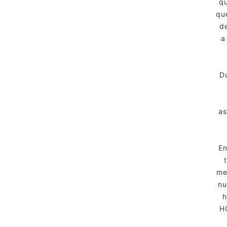
qu
qu
de
a
D
as
En
me
nu
h
H