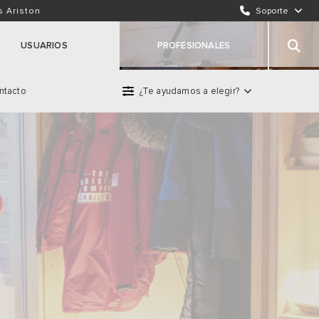
ENVÍA UN EMAIL
s Ariston
Soporte
INCIDENCIAS / REPARACIONES
USUARIOS
PROFESIONALES
NUESTRA INNOVACIÓN
ntacto
¿Te ayudamos a elegir?
roducto