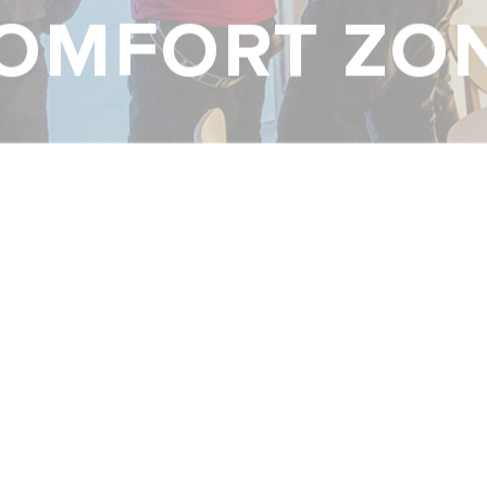
CALCULA TU AHORRO
OMFORT ZO
S MODELOS DE CALDERAS