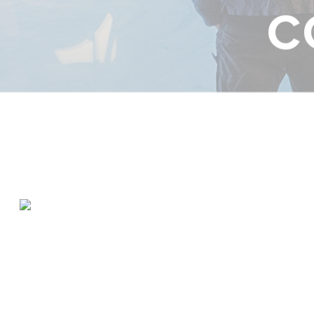
C
TODOS LO