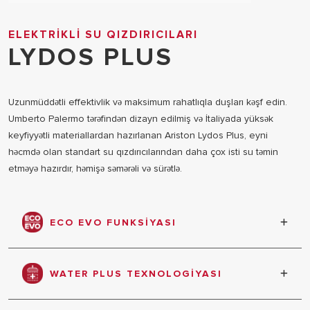
ELEKTRIKLI SU QIZDIRICILARI
LYDOS PLUS
Uzunmüddətli effektivlik və maksimum rahatlıqla duşları kəşf edin.
Umberto Palermo tərəfindən dizayn edilmiş və İtaliyada yüksək
keyfiyyətli materiallardan hazırlanan Ariston Lydos Plus, eyni
həcmdə olan standart su qızdırıcılarından daha çox isti su təmin
etməyə hazırdır, həmişə səmərəli və sürətlə.
ECO EVO FUNKSIYASI
14% -ə qədər enerji qənaəti
WATER PLUS TEXNOLOGIYASI
WaterPlus texnologiyası tankın altındakı soyuq suyu