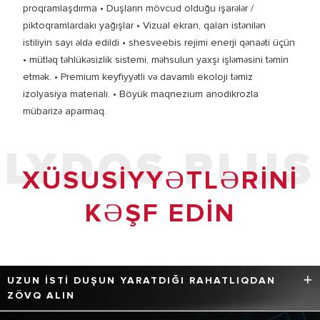
proqramlaşdırma • Duşların mövcud olduğu işarələr /
piktoqramlardakı yağışlar • Vizual ekran, qalan istənilən
istiliyin sayı əldə edildi • shesveebis rejimi enerji qənaəti üçün
• mütləq təhlükəsizlik sistemi, məhsulun yaxşı işləməsini təmin
etmək. • Premium keyfiyyətli və davamlı ekoloji təmiz
izolyasiya materialı. • Böyük maqnezium anodikrozla
mübarizə aparmaq.
LYDOS PLUS
XÜSUSIYYƏTLƏRINI
KƏŞF EDIN
UZUN ISTI DUŞUN YARATDIĞI RAHATLIQDAN
ZÖVQ ALIN