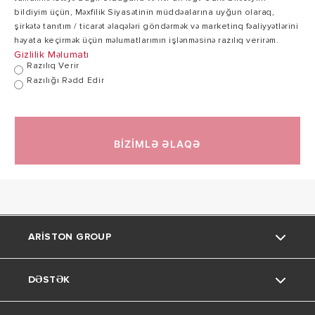
Maksimum iş
8
bildiyim üçün, Məxfilik Siyasətinin müddəalarına uyğun olaraq,
8 bar
təzyiqi
bar
şirkətə tanıtım / ticarət əlaqələri göndərmək və marketinq fəaliyyətlərini
həyata keçirmək üçün məlumatlarımın işlənməsinə razılıq verirəm.
Gizlilik Məlumatı
Razılıq Verir
80
Maksimum işləmə
Razılığı Rədd Edir
°
80 ° C
temperaturu
C
BİZİMLƏ ƏLAQƏ
16
Çəki
20.5 kg
kg
Elektrik qoruma
X3
X3 IP
sinfi
IP
ARISTON GROUP
Boy / En /
528/450/470
733/450/470
8
DƏSTƏK
Bizim haqqımızda
Derinlik
mm
mm