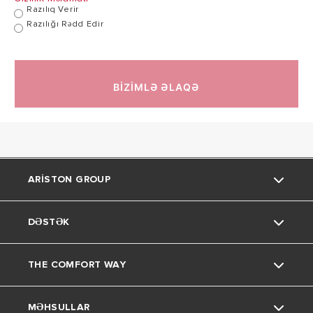
Razılıq Verir
Razılığı Rədd Edir
BİZİMLƏ ƏLAQƏ
ARISTON GROUP
DƏSTƏK
Bizim haqqımızda
THE COMFORT WAY
Bizim Qrup
Əlaqə
MƏHSULLAR
Karyera
FAQs