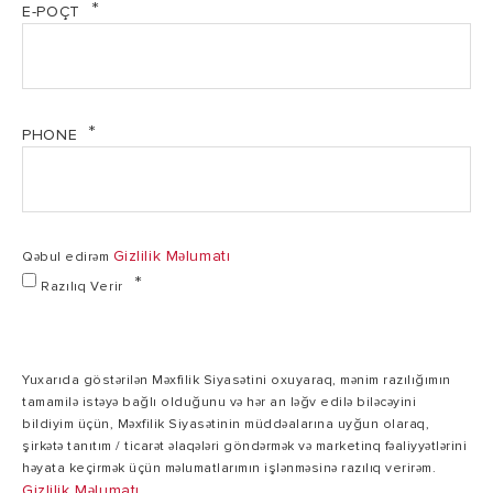
E-POÇT
PHONE
Gizlilik Məlumatı
Qəbul edirəm
Razılıq Verir
Yuxarıda göstərilən Məxfilik Siyasətini oxuyaraq, mənim razılığımın
tamamilə istəyə bağlı olduğunu və hər an ləğv edilə biləcəyini
bildiyim üçün, Məxfilik Siyasətinin müddəalarına uyğun olaraq,
şirkətə tanıtım / ticarət əlaqələri göndərmək və marketinq fəaliyyətlərini
həyata keçirmək üçün məlumatlarımın işlənməsinə razılıq verirəm.
Gizlilik Məlumatı