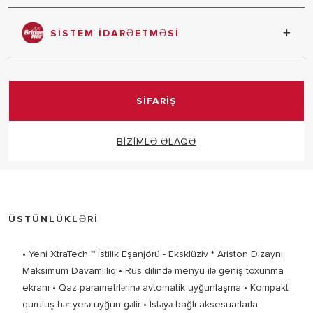
Asan quraşdırma üçün kompakt ölçü.
SISTEM IDARƏETMƏSI
Sistemin tam idarə olunmasını təmin etmək üçün yeni
bir rabitə protokolu yaradıldı
SİFARİŞ
BİZİMLƏ ƏLAQƏ
ÜSTÜNLÜKLƏRİ
• Yeni XtraTech ™ İstilik Eşanjörü - Eksklüziv * Ariston Dizaynı,
Maksimum Davamlılıq • Rus dilində menyu ilə geniş toxunma
ekranı • Qaz parametrlərinə avtomatik uyğunlaşma • Kompakt
quruluş hər yerə uyğun gəlir • İstəyə bağlı aksesuarlarla