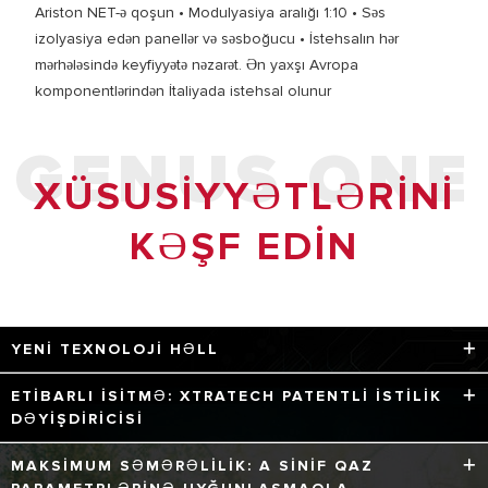
Ariston NET-ə qoşun • Modulyasiya aralığı 1:10 • Səs
izolyasiya edən panellər və səsboğucu • İstehsalın hər
mərhələsində keyfiyyətə nəzarət. Ən yaxşı Avropa
komponentlərindən İtaliyada istehsal olunur
GENUS ONE
XÜSUSIYYƏTLƏRINI
KƏŞF EDIN
YENI TEXNOLOJI HƏLL
Maksimum məhsuldarlıq üçün dörd texnologiya.
ETIBARLI ISITMƏ: XTRATECH PATENTLI ISTILIK
DƏYIŞDIRICISI
Extra Tech istilik dəyişdiricisi yüksək keyfiyyətli Avropa
MAKSIMUM SƏMƏRƏLILIK: A SINIF QAZ
paslanmayan poladından xüsusi hazırlanmışdır,