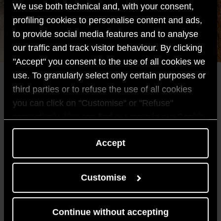
We use both technical and, with your consent,
profiling cookies to personalise content and ads,
to provide social media features and to analyse
our traffic and track visitor behaviour. By clicking
"Accept" you consent to the use of all cookies we
use. To granularly select only certain purposes or
third parties or to refuse the use of all cookies
عالم أكثر استدامة يبدأ في المنزل
you can click on "Customise" or "Refuse"
respectively. You can find out more in our Cookie
Policy.
أريستون هي شركة متخصصة عالميا في حلول تسخين
Accept
المياه وأنظمة التدفئة.
نوفر الراحة المستدامة لمنازل ملايين العائلات في العالم
كل يوم ،
Customise
مع حلول تتميز بالجودة الدائمة والكفاءة العالية في
استخدام الطاقة والتصميم الإيطالي المميز.
أريستون هي العلامة التجارية الرائدة عالميا لمجموعة
Continue without accepting
Ariston Group ،