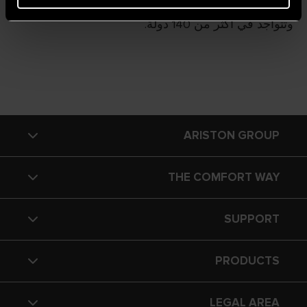
وهي شركة عالمية رائدة لها أكثر من 90 عامًا من التاريخ
وتتواجد في أكثر من 140 دولة.
ARISTON GROUP
THE COMFORT WAY
About Us
SUPPORT
Our Group
Home Living
PRODUCTS
Careers
Tips & Tricks
Contact
LEGAL AREA
FAQ's